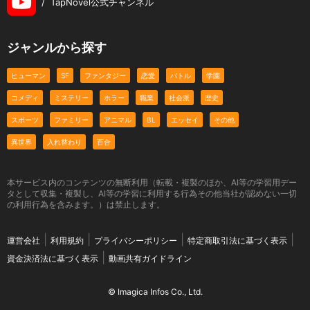
/
TapNovel公式チャンネル
ジャンルから探す
ヒューマン
SF
ファンタジー
恋愛
バトル
学園
コメディ
ミステリー
ホラー
職業
社会派
歴史
スポーツ
ファミリー
アニマル
BL
エッセイ
その他
異世界
入れ替わり
百合
本サービス内のコンテンツの無断利用（転載・複製のほか、AI等の学習用デー
タとして収集・複製し、AI等の学習に利用する行為その他当社が認めない一切
の利用行為を含みます。）は禁止します。
運営会社
利用規約
プライバシーポリシー
特定商取引法に基づく表示
資金決済法に基づく表示
動画共有ガイドライン
© Imagica Infos Co., Ltd.