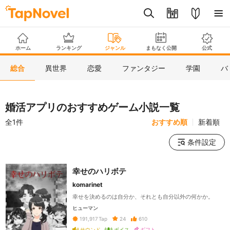
ホーム
ランキング
ジャンル
まもなく公開
公式
総合
異世界
恋愛
ファンタジー
学園
バ
婚活アプリのおすすめゲーム小説一覧
全1件
おすすめ順
新着順
条件設定
幸せのハリボテ
komarinet
幸せを決めるのは自分か、それとも自分以外の何かか。
ヒューマン
24
610
191,917
Tap
サウンド
ボイス
ギフト