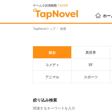
ゲーム小説掲載数
7,625件
ホー
TapNovelトップ
総督
総合
異世界
コメディ
SF
アニマル
スポーツ
絞り込み検索
関連するキーワードを入力