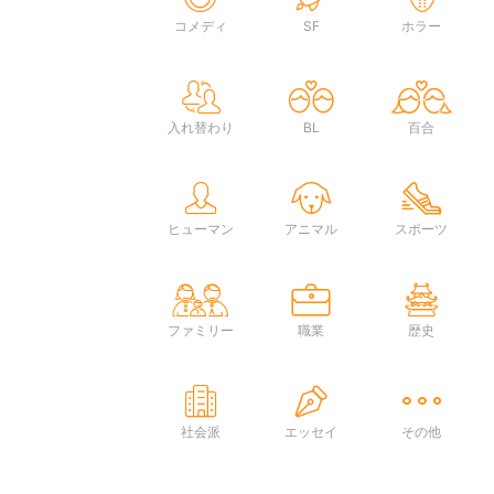
コメディ
SF
ホラー
入れ替わり
BL
百合
ヒューマン
アニマル
スポーツ
ファミリー
職業
歴史
社会派
エッセイ
その他