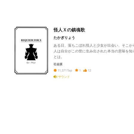
怪人Ｘの鎮魂歌
たかぎりょう
ある日、落ちこぼれ怪人と少女が出会い、そこか
人は自分がこの世に生み出された本当の意味を知
とは。
社会派
1
12
11,371
Tap
サウンド