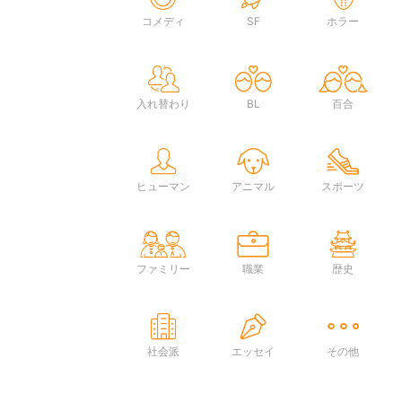
コメディ
SF
ホラー
入れ替わり
BL
百合
ヒューマン
アニマル
スポーツ
ファミリー
職業
歴史
社会派
エッセイ
その他