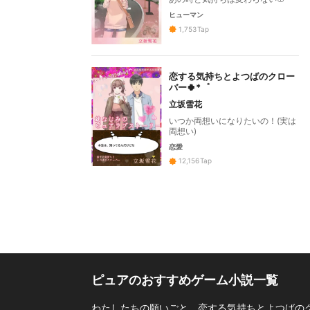
ヒューマン
1,753
Tap
恋する気持ちとよつばのクロー
バー🍀*゜
立坂雪花
いつか両想いになりたいの！(実は
両想い)
恋愛
12,156
Tap
ピュアのおすすめゲーム小説一覧
わたしたちの願いごと、恋する気持ちとよつばのク