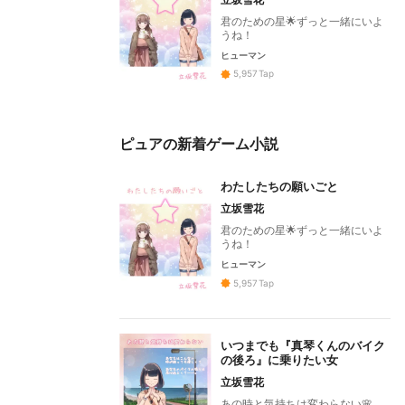
君のための星🌟ずっと一緒にいよ
うね！
ヒューマン
5,957
Tap
ピュアの新着ゲーム小説
わたしたちの願いごと
立坂雪花
君のための星🌟ずっと一緒にいよ
うね！
ヒューマン
5,957
Tap
いつまでも『真琴くんのバイク
の後ろ』に乗りたい女
立坂雪花
あの時と気持ちは変わらない🌸