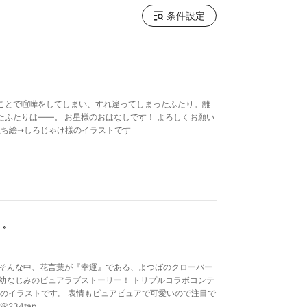
条件設定
些細なことで喧嘩をしてしまい、すれ違ってしまったふたり。離
ふたりは――。 お星様のおはなしです！ よろしくお願い
月立ち絵➝しろじゃけ様のイラストです
゜
 そんな中、花言葉が『幸運』である、よつばのクローバー
幼なじみのピュアラブストーリー！ トリプルコラボコンテ
n1009)のイラストです。 表情もピュアピュアで可愛いので注目で
234tap