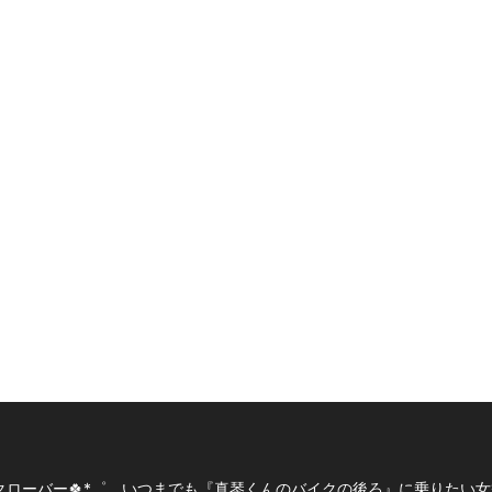
ローバー🍀*゜、いつまでも『真琴くんのバイクの後ろ』に乗りたい女