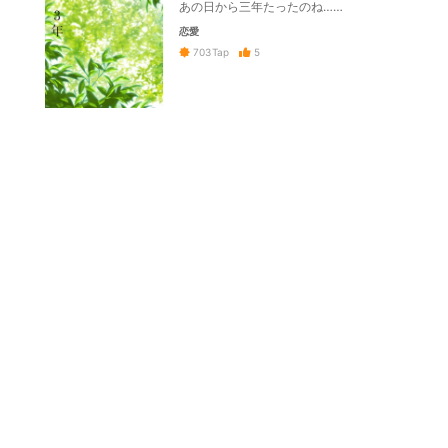
あの日から三年たったのね……
恋愛
5
703
Tap