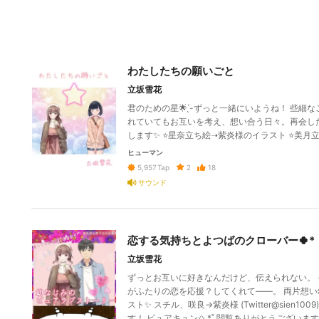
わたしたちの願いごと
立坂雪花
君のための星🌟 ̖́-ずっと一緒にいようね！ 
れていてもお互いを考え、想い合う日々。再会した
します✨ ⭐星奈立ち絵➝紫炎様のイラスト ⭐美
ヒューマン
2
18
5,957
Tap
サウンド
恋する気持ちとよつばのクローバー🍀*
立坂雪花
ずっとお互いに好きなんだけど、伝えられない。
がふたりの恋を応援？してくれて――。 両片想い
スト✨ スチル、咲良→紫炎様 (Twitter@sie
す！ ピュアキュン✩.*˚ 閲覧ありがとうございます🌸