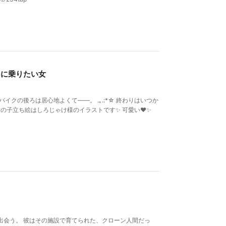
』に乗りたい女
イクの後ろは居心地よくて――。 .｡.:*☆ 終わりはいつか
の子立ち絵はしろじゃけ様のイラストです✨ 可愛い︎‪❤✨
出会う。 彼はその施設で育てられた、クローン人間だっ