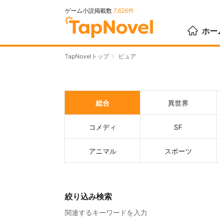
ゲーム小説掲載数
7,626件
ホー
TapNovelトップ
ピュア
総合
異世界
コメディ
SF
アニマル
スポーツ
絞り込み検索
関連するキーワードを入力