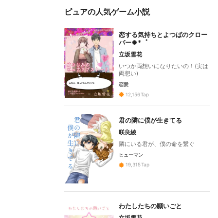
ピュアの人気ゲーム小説
恋する気持ちとよつばのクロー
バー🍀*゜
立坂雪花
いつか両想いになりたいの！(実は
両想い)
恋愛
12,156
Tap
君の隣に僕が生きてる
咲良綾
隣にいる君が、僕の命を繋ぐ
ヒューマン
19,315
Tap
わたしたちの願いごと
立坂雪花