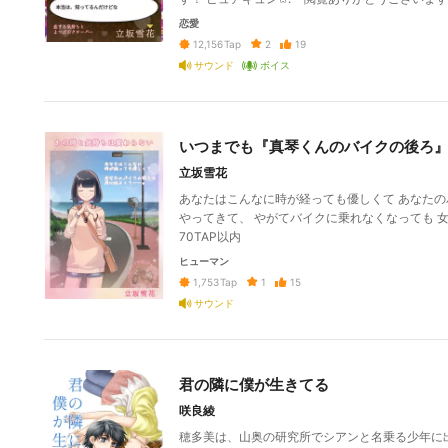
恋愛
2
19
12,156
Tap
サウンド
ボイス
いつまでも『真琴くんのバイクの後ろ
立坂雪花
あなたはこんなに時が経っても優しくて あなたのバ
やってきて、 やがてバイクに乗れなくなっても 女
70TAP以内
ヒューマン
1
15
1,753
Tap
サウンド
君の隣に僕が生きてる
咲良綾
穂多美は、山奥の研究所でシアンと名乗る少年に