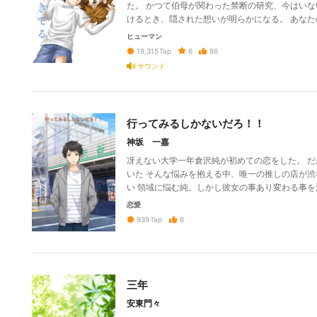
た。 かつて伯母が関わった禁断の研究、今はいな
けるとき、隠された想いが明らかになる。 あな
ヒューマン
6
86
19,315
Tap
サウンド
行ってみるしかないだろ！！
神坂 一嘉
冴えない大学一年倉沢純が初めての恋をした。 
いた そんな悩みを抱える中、唯一の推しの店が渋
い 領域に悩む純。しかし彼女の事あり変わる事を
恋愛
6
939
Tap
三年
安東門々