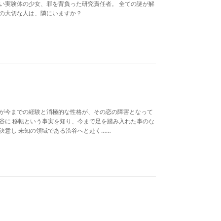
い実験体の少女、罪を背負った研究責任者。 全ての謎が解
たの大切な人は、隣にいますか？
だが今までの経験と消極的な性格が、その恋の障害となって
谷に 移転という事実を知り、今まで足を踏み入れた事のな
決意し 未知の領域である渋谷へと赴く……