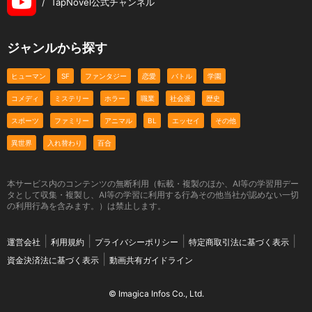
/
TapNovel公式チャンネル
ジャンルから探す
ヒューマン
SF
ファンタジー
恋愛
バトル
学園
コメディ
ミステリー
ホラー
職業
社会派
歴史
スポーツ
ファミリー
アニマル
BL
エッセイ
その他
異世界
入れ替わり
百合
本サービス内のコンテンツの無断利用（転載・複製のほか、AI等の学習用デー
タとして収集・複製し、AI等の学習に利用する行為その他当社が認めない一切
の利用行為を含みます。）は禁止します。
運営会社
利用規約
プライバシーポリシー
特定商取引法に基づく表示
資金決済法に基づく表示
動画共有ガイドライン
© Imagica Infos Co., Ltd.