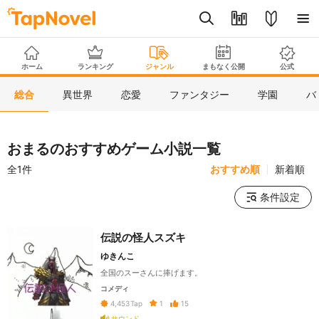
ホーム
ランキング
ジャンル
まもなく公開
公式
総合
異世界
恋愛
ファンタジー
学園
バ
おまるのおすすめゲーム小説一覧
全1件
おすすめ順
新着順
条件設定
伝説の怪人スズキ
ゆきんこ
全国のスーさんに捧げます。
コメディ
1
15
4,453
Tap
サウンド