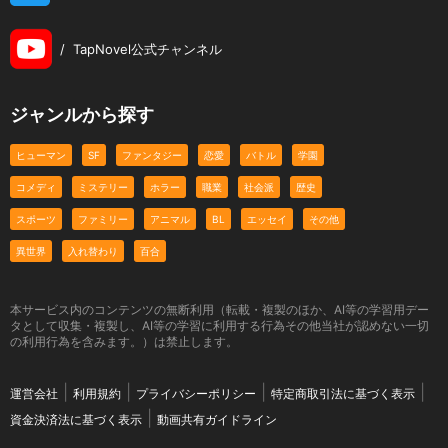
/
TapNovel公式チャンネル
ジャンルから探す
ヒューマン
SF
ファンタジー
恋愛
バトル
学園
コメディ
ミステリー
ホラー
職業
社会派
歴史
スポーツ
ファミリー
アニマル
BL
エッセイ
その他
異世界
入れ替わり
百合
本サービス内のコンテンツの無断利用（転載・複製のほか、AI等の学習用デー
タとして収集・複製し、AI等の学習に利用する行為その他当社が認めない一切
の利用行為を含みます。）は禁止します。
運営会社
利用規約
プライバシーポリシー
特定商取引法に基づく表示
資金決済法に基づく表示
動画共有ガイドライン