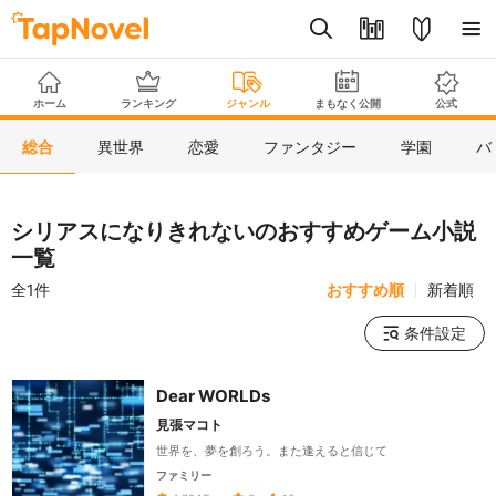
ホーム
ランキング
ジャンル
まもなく公開
公式
総合
異世界
恋愛
ファンタジー
学園
バ
シリアスになりきれないのおすすめゲーム小説
一覧
全1件
おすすめ順
新着順
条件設定
Dear WORLDs
見張マコト
世界を、夢を創ろう。また逢えると信じて
ファミリー