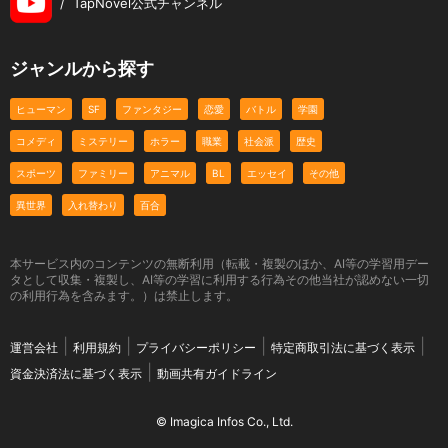
/
TapNovel公式チャンネル
ジャンルから探す
ヒューマン
SF
ファンタジー
恋愛
バトル
学園
コメディ
ミステリー
ホラー
職業
社会派
歴史
スポーツ
ファミリー
アニマル
BL
エッセイ
その他
異世界
入れ替わり
百合
本サービス内のコンテンツの無断利用（転載・複製のほか、AI等の学習用デー
タとして収集・複製し、AI等の学習に利用する行為その他当社が認めない一切
の利用行為を含みます。）は禁止します。
運営会社
利用規約
プライバシーポリシー
特定商取引法に基づく表示
資金決済法に基づく表示
動画共有ガイドライン
© Imagica Infos Co., Ltd.