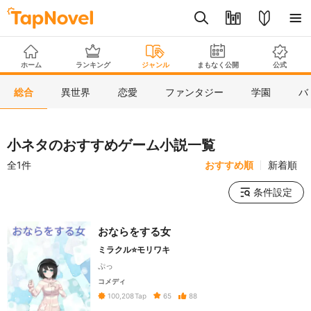
ホーム
ランキング
ジャンル
まもなく公開
公式
総合
異世界
恋愛
ファンタジー
学園
バ
小ネタのおすすめゲーム小説一覧
全1件
おすすめ順
新着順
条件設定
おならをする女
ミラクル⭐モリワキ
ぷっ
コメディ
65
88
100,208
Tap