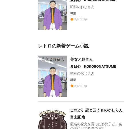
昭和のおじさん
職業
3,651
Tap
レトロの新着ゲーム小説
美女と野蛮人
夏目心 KOKORONATSUME
昭和のおじさん
職業
3,651
Tap
これが、恋と云うものかしらん
富士鷹 扇
匿名の恋文を貰ったあの子と、あ
の子に恋する僕のお話