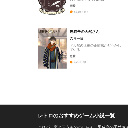
恋愛
44,042
Tap
黒猫亭の天然さん
六月一日
ド天然の店長の距離感がどうかし
ている
恋愛
7,231
Tap
レトロのおすすめゲーム小説一覧
これが、恋と云うものかしらん、黒猫亭の天然さん、