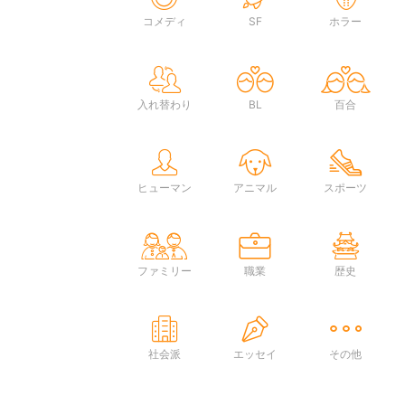
コメディ
SF
ホラー
入れ替わり
BL
百合
ヒューマン
アニマル
スポーツ
ファミリー
職業
歴史
社会派
エッセイ
その他