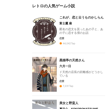
レトロの人気ゲーム小説
これが、恋と云うものかしらん
富士鷹 扇
匿名の恋文を貰ったあの子と、あ
の子に恋する僕のお話
恋愛
44,042
Tap
黒猫亭の天然さん
六月一日
ド天然の店長の距離感がどうかし
ている
恋愛
7,231
Tap
美女と野蛮人
夏目心 KOKORONATSUME