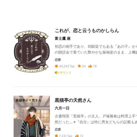
これが、恋と云うものかしらん
富士鷹 扇
初恋の相手であり、幼馴染でもある『あの子』か
の朗読会で着ていた艶やかな振袖姿のまま、上機
恋愛
24
78
44,042
Tap
サウンド
黒猫亭の天然さん
六月一日
古書喫茶『黒猫亭』の主人、戸塚雅春は料理上手
然だった… ※『自分』は特に男女どちらの記載も
恋愛
13
7,231
Tap