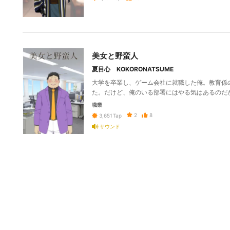
美女と野蛮人
夏目心 KOKORONATSUME
大学を卒業し、ゲーム会社に就職した俺。教育係
た。だけど、俺のいる部署にはやる気はあるのだ
職業
2
8
3,651
Tap
サウンド