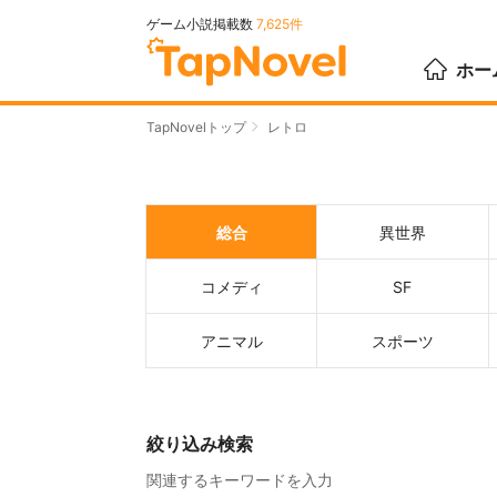
ゲーム小説掲載数
7,625件
ホー
TapNovelトップ
レトロ
総合
異世界
コメディ
SF
アニマル
スポーツ
絞り込み検索
関連するキーワードを入力