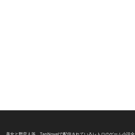
美女と野蛮人等、TapNovelで配信されているレトロのゲーム小説全