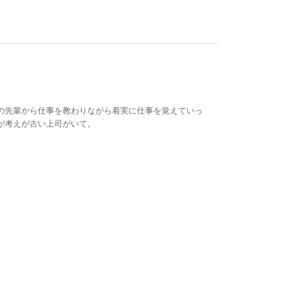
の先輩から仕事を教わりながら着実に仕事を覚えていっ
が考えが古い上司がいて。