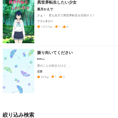
異世界転生したい少女
葉月かえで
さぁ！ 君も自力で異世界転生を目指そう！
ファンタジー
1
9
1,072
Tap
振り向いてください
ᴿᵘᵃ〰️
君のことが好きだけど、、
恋愛
1
3
94
Tap
絞り込み検索