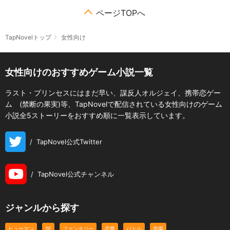
ページTOPへ
TapNovelトップ
女性向け
女性向けのおすすめゲーム小説一覧
ラスト・プリンセスにはまだ早い、謀反人オルジェイ、携帯恋ゲー
ム (禁断の果実)等、TapNovelで配信されている女性向けのゲーム
小説全5ストーリーをおすすめ順に一覧表示しています。
/
TapNovel公式Twitter
/
TapNovel公式チャンネル
ジャンルから探す
ヒューマン
SF
ファンタジー
恋愛
バトル
学園