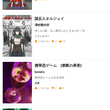
謀反人オルジェイ
澤村製作所
憎しみ×愛。夫に裏切られた王女の行く末
ファンタジー
3
16
3,480
Tap
携帯恋ゲーム (禁断の果実)
konata
携帯恋ゲームを完全再現
恋愛
2
8
2,792
Tap