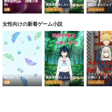
携帯恋ゲーム (禁断の果
実)
異世界転生したい少女
謀反人オルジェイ
恋愛
ファンタジー
ファンタジー
女性向けの新着ゲーム小説
ラスト・プリンセ
振り向いてください
異世界転生したい少女
だ早い
恋愛
ファンタジー
ファンタジー