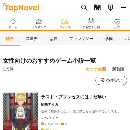
ホーム
ランキング
ジャンル
まもなく公開
公式
総合
異世界
恋愛
ファンタジー
学園
バ
女性向けのおすすめゲーム小説一覧
全5件
おすすめ順
新着順
条件設定
ラスト・プリンセスにはまだ早い
龍咲アイカ
運命に翻弄されない。愛と憎しみが逆転するとしても。
ファンタジー
4
2,592
Tap
サウンド