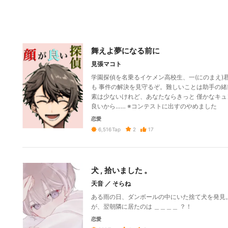
舞えよ夢になる前に
見張マコト
学園探偵を名乗るイケメン高校生、一(にのまえ)
も 事件の解決を見守るぞ。難しいことは助手の緒
素は少ないけれど、あなたならきっと 僅かなキュ
良いから…… ※コンテストに出すのやめました
恋愛
2
17
6,516
Tap
犬 , 拾いました 。
天音 ／ そらね
ある雨の日、ダンボールの中にいた捨て犬を発見
が、翌朝隣に居たのは ＿＿＿＿ ？！
恋愛