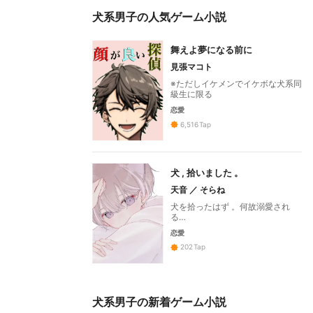
犬系男子の人気ゲーム小説
舞えよ夢になる前に
見張マコト
※ただしイケメンでイケボな犬系同
級生に限る
恋愛
6,516
Tap
犬 , 拾いました 。
天音 ／ そらね
犬を拾ったはず 。何故溺愛され
る…
恋愛
202
Tap
犬系男子の新着ゲーム小説