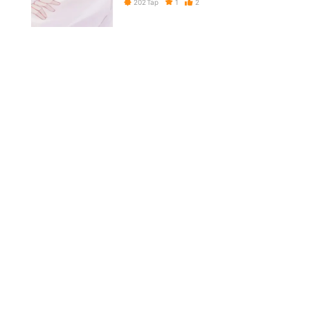
1
2
202
Tap