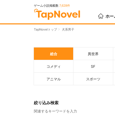
ゲーム小説掲載数
7,628件
ホー
TapNovelトップ
犬系男子
総合
異世界
コメディ
SF
アニマル
スポーツ
絞り込み検索
関連するキーワードを入力