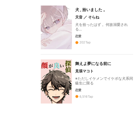
犬 , 拾いました 。
天音 ／ そらね
犬を拾ったはず 。何故溺愛され
る…
恋愛
202
Tap
舞えよ夢になる前に
見張マコト
※ただしイケメンでイケボな犬系同
級生に限る
恋愛
6,516
Tap