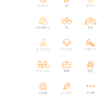
コメディ
SF
ホラー
入れ替わり
BL
百合
ヒューマン
アニマル
スポーツ
ファミリー
職業
歴史
社会派
エッセイ
その他