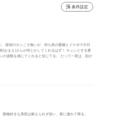
条件設定
君。 探偵のカンこそ無いが、持ち前の愛嬌とイケボで今日
前(おまえ)さんが何とかしてくれるはず！ キュンとする要
ンの波動を感じてくれると信じてる。 だって一君は、顔が
。 動物好きな美彩は耐えられず拾い、家に連れて帰る。