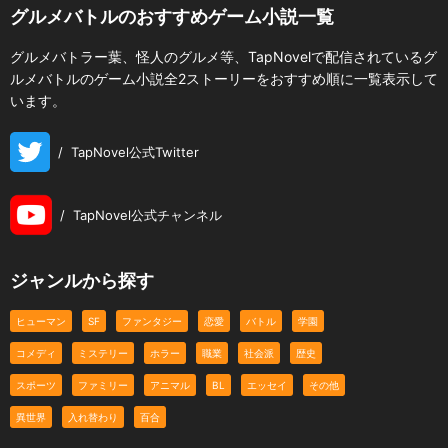
グルメバトルのおすすめゲーム小説一覧
グルメバトラー葉、怪人のグルメ等、TapNovelで配信されているグ
ルメバトルのゲーム小説全2ストーリーをおすすめ順に一覧表示して
います。
/
TapNovel公式Twitter
/
TapNovel公式チャンネル
ジャンルから探す
ヒューマン
SF
ファンタジー
恋愛
バトル
学園
コメディ
ミステリー
ホラー
職業
社会派
歴史
スポーツ
ファミリー
アニマル
BL
エッセイ
その他
異世界
入れ替わり
百合