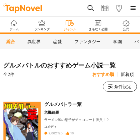
ホーム
ランキング
ジャンル
まもなく公開
公式
総合
異世界
恋愛
ファンタジー
学園
バ
グルメバトルのおすすめゲーム小説一覧
全2件
おすすめ順
新着順
条件設定
グルメバトラー葉
危機綺羅
ラーメン屋の息子がチョコレート勝負！？
コメディ
10
2,062
Tap