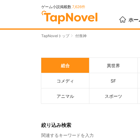
ゲーム小説掲載数
7,626件
ホー
TapNovelトップ
付喪神
総合
異世界
コメディ
SF
アニマル
スポーツ
絞り込み検索
関連するキーワードを入力