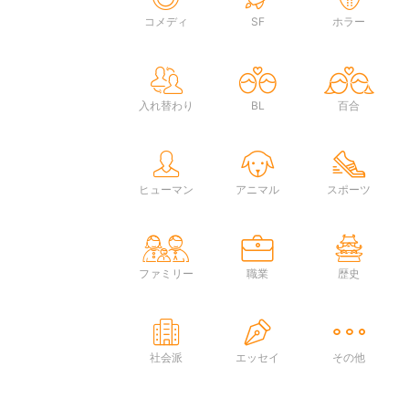
コメディ
SF
ホラー
入れ替わり
BL
百合
ヒューマン
アニマル
スポーツ
ファミリー
職業
歴史
社会派
エッセイ
その他