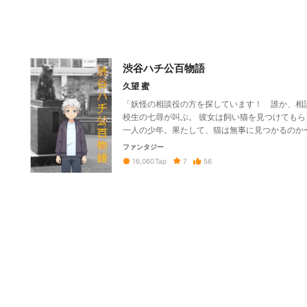
渋谷ハチ公百物語
久望 蜜
「妖怪の相談役の方を探しています！ 誰か、相
校生の七尋が叫ぶ。 彼女は飼い猫を見つけてもら
一人の少年。果たして、猫は無事に見つかるのか
ファンタジー
7
56
16,060
Tap