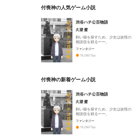
付喪神の人気ゲーム小説
渋谷ハチ公百物語
久望 蜜
飼い猫を探すため、少女は妖怪の
相談役を頼るーー。
ファンタジー
16,060
Tap
付喪神の新着ゲーム小説
渋谷ハチ公百物語
久望 蜜
飼い猫を探すため、少女は妖怪の
相談役を頼るーー。
ファンタジー
16,060
Tap