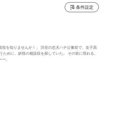
条件設定
談役を知りませんか！」 渋谷の忠犬ハチ公像前で、女子高
うために、妖怪の相談役を探していた。 その前に現れる、
ーー。