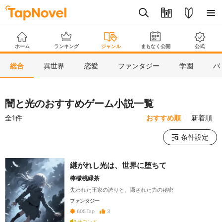
ホーム
ランキング
ジャンル
まもなく公開
公式
総合
異世界
恋愛
ファンタジー
学園
バ
闇と光のおすすめゲーム小説一覧
全1件
おすすめ順
新着順
条件設定
継がれし光は、世界に堕ちて
檸檬桃緑茶
失われた王家の誇りと、隠された力の秘密
ファンタジー
3
605
Tap
サウンド