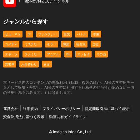
/
TapNovel公式チャンネル
ジャンルから探す
ヒューマン
SF
ファンタジー
恋愛
バトル
学園
コメディ
ミステリー
ホラー
職業
社会派
歴史
スポーツ
ファミリー
アニマル
BL
エッセイ
その他
異世界
入れ替わり
百合
本サービス内のコンテンツの無断利用（転載・複製のほか、AI等の学習用デー
タとして収集・複製し、AI等の学習に利用する行為その他当社が認めない一切
の利用行為を含みます。）は禁止します。
運営会社
利用規約
プライバシーポリシー
特定商取引法に基づく表示
資金決済法に基づく表示
動画共有ガイドライン
© Imagica Infos Co., Ltd.