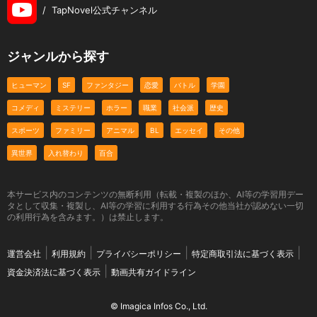
/
TapNovel公式チャンネル
ジャンルから探す
ヒューマン
SF
ファンタジー
恋愛
バトル
学園
コメディ
ミステリー
ホラー
職業
社会派
歴史
スポーツ
ファミリー
アニマル
BL
エッセイ
その他
異世界
入れ替わり
百合
本サービス内のコンテンツの無断利用（転載・複製のほか、AI等の学習用デー
タとして収集・複製し、AI等の学習に利用する行為その他当社が認めない一切
の利用行為を含みます。）は禁止します。
運営会社
利用規約
プライバシーポリシー
特定商取引法に基づく表示
資金決済法に基づく表示
動画共有ガイドライン
© Imagica Infos Co., Ltd.