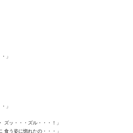
・・」
・・」
・ ズッ・・・ズル・・・！」
に 食う姿に惚れたの・・・」