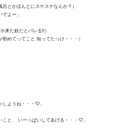
風呂とかほんとにスケスケなんか？）
いでよー」
ホ来た奴だとバレる!!）
が初めてってこと 知ってたっけ・・・）
ゃしようね・・・♡」
いこと、 いーっぱいしてあげる・・・♡」