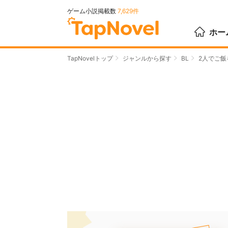
ゲーム小説掲載数
7,629件
ホー
TapNovelトップ
ジャンルから探す
BL
2人でご飯