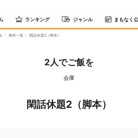
ム
ランキング
ジャンル
まもなく
を
脚本一覧
閑話休題2（脚本）
2人でご飯を
会庫
閑話休題2（脚本）