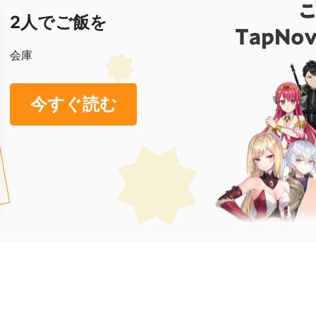
2人でご飯を
会庫
今すぐ読む