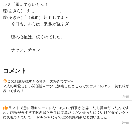
ルミ「履いてないもん！」
瞭(あきら)「えっ・・・・・・」
瞭(あきら)「（鼻血） 勘弁してよ～！」
今日も、ルミは、刺激が強すぎ！
瞭の心配は、続くのでした。
チャン、チャン！
コメント
この刺激が強すぎるオチ、大好きですww
２人の可愛らしい関係性を十分に満喫したところでのラストのアレ、切れ味が
鋭いですね！
3年前
ラストで急に流血シーンになったので何事かと思ったら鼻血だったんです
ね。刺激が強すぎて吹き出た鼻血は文章だけだと伝わりにくいけどダイレクト
に表現できていて、TapNovelならではの視覚効果だと思いました。
3年前