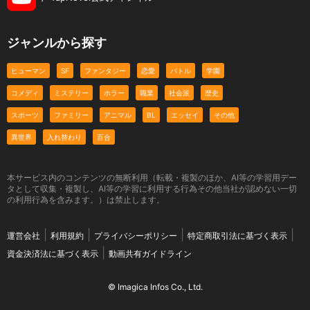
ジャンルから探す
ヒューマン
SF
ファンタジー
恋愛
バトル
学園
コメディ
ミステリー
ホラー
職業
社会派
歴史
スポーツ
ファミリー
アニマル
BL
エッセイ
その他
異世界
入れ替わり
百合
本サービス内のコンテンツの無断利用（転載・複製のほか、AI等の学習用デー
タとして収集・複製し、AI等の学習に利用する行為その他当社が認めない一切
の利用行為を含みます。）は禁止します。
運営会社
利用規約
プライバシーポリシー
特定商取引法に基づく表示
資金決済法に基づく表示
動画共有ガイドライン
© Imagica Infos Co., Ltd.