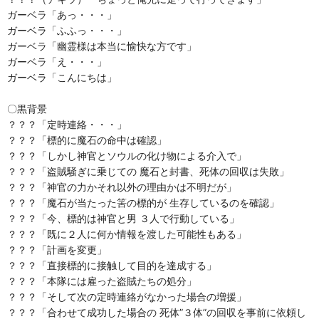
ガーベラ「あっ・・・」
ガーベラ「ふふっ・・・」
ガーベラ「幽霊様は本当に愉快な方です」
ガーベラ「え・・・」
ガーベラ「こんにちは」
〇黒背景
？？？「定時連絡・・・」
？？？「標的に魔石の命中は確認」
？？？「しかし神官とソウルの化け物による介入で」
？？？「盗賊騒ぎに乗じての 魔石と封書、死体の回収は失敗」
？？？「神官の力かそれ以外の理由かは不明だが」
？？？「魔石が当たった筈の標的が 生存しているのを確認」
？？？「今、標的は神官と男 ３人で行動している」
？？？「既に２人に何か情報を渡した可能性もある」
？？？「計画を変更」
？？？「直接標的に接触して目的を達成する」
？？？「本隊には雇った盗賊たちの処分」
？？？「そして次の定時連絡がなかった場合の増援」
？？？「合わせて成功した場合の 死体”３体”の回収を事前に依頼し