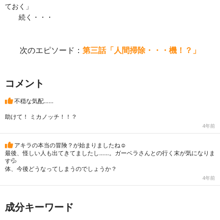
ておく」
続く・・・
次のエピソード：
第三話「人間掃除・・・機！？」
コメント
不穏な気配……
助けて！ ミカノッチ！！？
4年前
アキラの本当の冒険？が始まりましたね☺️
最後、怪しい人も出てきてましたし……。ガーベラさんとの行く末が気になりま
す💦
体、今後どうなってしまうのでしょうか？
4年前
成分キーワード