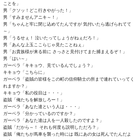
ことを」
男「クソッ！どこ行きやがった！」
男「すみませんアニキ～！」
男「ちゃんと牢に閉じ込めてたんですが 気付いたら逃げられてて
～」
男「うるせぇ！ 泣いたってしょうがねぇだろ！」
男「あんな上玉ここらじゃ見たことねぇ」
男「お貴族様が来る前に さっさと見付けてまた捕まえるぞ！」
男「はい～」
ガーベラ「キキョウ、見ているんでしょう？」
キキョウ「こちらに」
ガーベラ「盗賊の皆様をこの町の信仰騎士の所まで連れていってく
れますか？」
キキョウ「私の役目は・・・」
盗賊「俺たちを解放しろー！」
ガーベラ「あなた達という人は・・・」
ガーベラ「分かっているのですか？」
ガーベラ「あなた達は人を一人殺したのですよ？」
盗賊「だから～！ それも何度も説明しただろ？」
盗賊「俺たちが馬車を襲った時には 既にあの女は死んでたんだよ