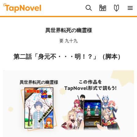
異世界転死の幽霊様
要 九十九
第二話「身元不・・・明！？」（脚本）
異世界転死の幽霊様