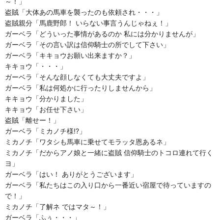
～！」
盗賊「大体あの馬車を襲ったのも依頼され・・・」
盗賊親分「馬鹿野郎！ いらない事言うんじゃねぇ！」
ガーベラ「どういった事情があるのか 私には分かりませんが」
ガーベラ「その言い訳は信仰騎士の所でして下さい」
ガーベラ「キキョウお願い出来ますか？」
キキョウ「・・・」
ガーベラ「そんな顔しなくても大丈夫ですよ」
ガーベラ「私は何処かに行ったりしませんから」
キキョウ「分かりました」
キキョウ「お任せ下さい」
盗賊「離せー！」
ガーベラ「ミカノチ様!?」
ミカノチ「ワタシも馬車に乗せてモラッタ恩あるネ」
ミカノチ「だからアノ娘と一緒に盗賊 信仰騎士のトコロ連れて行く
ヨ」
ガーベラ「はい！ ありがとうございます」
ガーベラ「私たちはこの入り口から一番近い宿屋で待っていますの
で！」
ミカノチ「了解ネ ではマタ～！」
ガーベラ「ふぅ・・・」