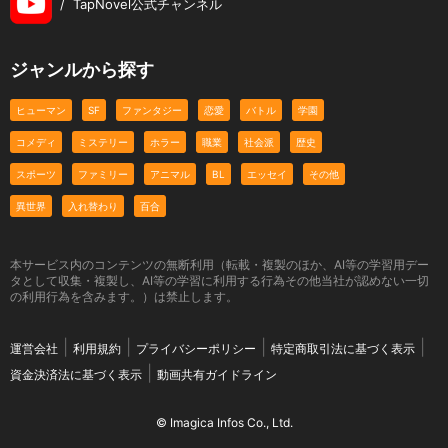
/
TapNovel公式チャンネル
ジャンルから探す
ヒューマン
SF
ファンタジー
恋愛
バトル
学園
コメディ
ミステリー
ホラー
職業
社会派
歴史
スポーツ
ファミリー
アニマル
BL
エッセイ
その他
異世界
入れ替わり
百合
本サービス内のコンテンツの無断利用（転載・複製のほか、AI等の学習用デー
タとして収集・複製し、AI等の学習に利用する行為その他当社が認めない一切
の利用行為を含みます。）は禁止します。
運営会社
利用規約
プライバシーポリシー
特定商取引法に基づく表示
資金決済法に基づく表示
動画共有ガイドライン
© Imagica Infos Co., Ltd.