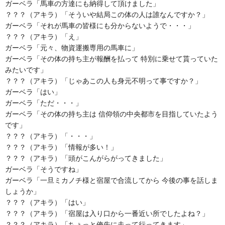
ガーベラ「馬車の方達にも納得して頂けました」
？？？（アキラ）「そういや結局この体の人は誰なんですか？」
ガーベラ「それが馬車の皆様にも分からないようで・・・」
？？？（アキラ）「え」
ガーベラ「元々、物資運搬専用の馬車に」
ガーベラ「その体の持ち主が報酬を払って 特別に乗せて貰っていた
みたいです」
？？？（アキラ）「じゃあこの人も身元不明って事ですか？」
ガーベラ「はい」
ガーベラ「ただ・・・」
ガーベラ「その体の持ち主は 信仰領の中央都市を目指していたよう
です」
？？？（アキラ）「・・・」
？？？（アキラ）「情報が多い！」
？？？（アキラ）「頭がこんがらがってきました」
ガーベラ「そうですね」
ガーベラ「一旦ミカノチ様と宿屋で合流してから 今後の事を話しま
しょうか」
？？？（アキラ）「はい」
？？？（アキラ）「宿屋は入り口から一番近い所でしたよね？」
？？？（アキラ）「ちょっと俺先に走って行ってきます」