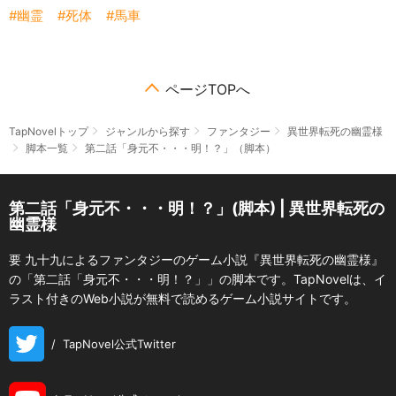
幽霊
死体
馬車
ページTOPへ
TapNovelトップ
ジャンルから探す
ファンタジー
異世界転死の幽霊様
脚本一覧
第二話「身元不・・・明！？」（脚本）
第二話「身元不・・・明！？」(脚本) | 異世界転死の
幽霊様
要 九十九によるファンタジーのゲーム小説『異世界転死の幽霊様』
の「第二話「身元不・・・明！？」」の脚本です。TapNovelは、イ
ラスト付きのWeb小説が無料で読めるゲーム小説サイトです。
/
TapNovel公式Twitter