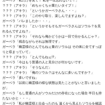
ガーベラ「私だけを見て！ 私を一生忘れないで！」
？？？（アキラ）「めちゃくちゃ重たいタイプ！」
？？？（アキラ）「というかガーベラさん・・・」
？？？（アキラ）「このやり取り、楽しんでますよね？」
ガーベラ「バレましたか・・・」
？？？（アキラ）「というかそもそもガーベラさんはソウル？を見
れるんですよね？」
？？？（アキラ）「それなら俺かどうかは一目で分かるんじゃ？」
ガーベラ「残念ながらそれは無理です」
ガーベラ「幽霊様のとんでもねぇ量のソウルは その体に全てすっぽ
りと収まっていて」
？？？（アキラ）「とんでもねぇ!?」
ガーベラ「今はもう普通の人と見分けが付かないです」
？？？（アキラ）「そうなんだ」
？？？（アキラ）「俺のソウル？はそんなに多いんですか？」
ガーベラ「多いですね」
ガーベラ「以前に幽霊様の様な状態は見たことがないと言いました
が」
ガーベラ「もし普通の人がソウルだけの存在になった場合 半日も持
たないかと・・・」
ガーベラ「私が幽霊様と出会ったのも 遠くから見えたソウルを確認