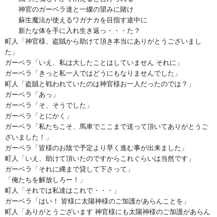
神官のガーベラ達と一縷の望みに賭け
蘇生魔法が使えるワガナカを目指す途中に
新たな体を手に入れ生き返っ・・・た？
町人「神官様、盗賊から助けて頂き本当にありがとうございまし
た」
ガーベラ「いえ、私は大したことはしていません それに」
ガーベラ「きっと私一人ではどうにもなりませんでした」
町人「盗賊と戦われていたのは神官様お一人だったのでは？」
ガーベラ「あっ」
ガーベラ「そ、そうでした」
ガーベラ「とにかく」
ガーベラ「私たちこそ、馬車でここまで送って頂いてありがとうご
ざいました！」
ガーベラ「皆様のお陰で予定より早く進む事が出来ました」
町人「いえ、助けて頂いたのですからこれぐらいは当然です」
ガーベラ「それに縄まで貸して下さって」
「俺たちを解放しろー！」
町人「それでは私達はこれで・・・」
ガーベラ「はい！ 皆様に太陽神様のご加護があらんことを」
町人「ありがとうございます 神官様にも太陽神様のご加護があらん