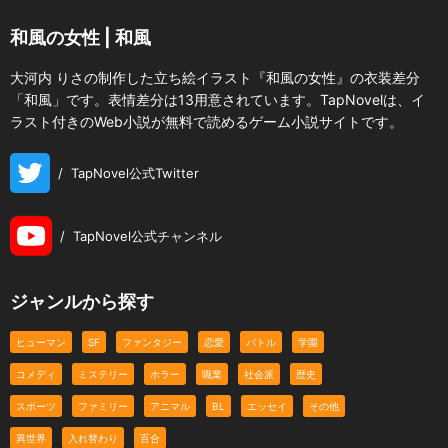
和風の女性 | 和風
大河内 りさの制作した立ち絵イラスト『和風の女性』の衣装差分
「和風」です。表情差分は13用意されています。TapNovelは、イ
ラスト付きのWeb小説が無料で読めるゲーム小説サイトです。
/
TapNovel公式Twitter
/
TapNovel公式チャンネル
ジャンルから探す
ヒューマン
SF
ファンタジー
恋愛
バトル
学園
コメディ
ミステリー
ホラー
職業
社会派
歴史
スポーツ
ファミリー
アニマル
BL
エッセイ
その他
異世界
入れ替わり
百合