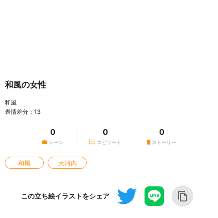
和風の女性
和風
表情差分：13
0
0
0
シーン
エピソード
ストーリー
和風
大河内
この立ち絵イラストをシェア