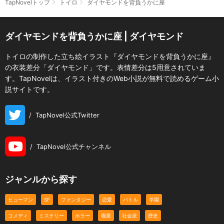
TapNovelトップ
トイロ
ダイヤモンドを背負うかに座
ダイヤモンドを背負うかに座 | ダイヤモンド
トイロの制作した立ち絵イラスト『ダイヤモンドを背負うかに座』
の衣装差分「ダイヤモンド」です。表情差分は5用意されていま
す。TapNovelは、イラスト付きのWeb小説が無料で読めるゲーム小
説サイトです。
/
TapNovel公式Twitter
/
TapNovel公式チャンネル
ジャンルから探す
ヒューマン
SF
ファンタジー
恋愛
バトル
学園
コメディ
ミステリー
ホラー
職業
社会派
歴史