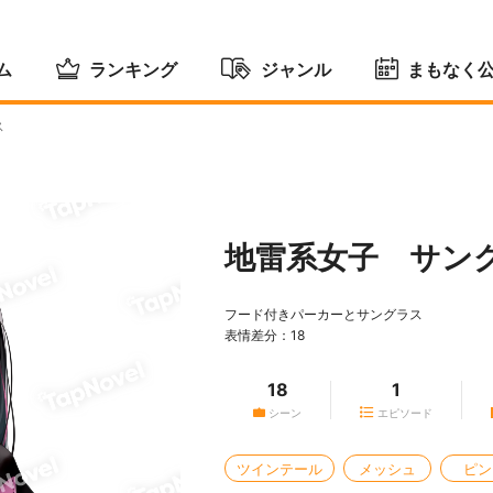
ム
ランキング
ジャンル
まもなく
ス
地雷系女子 サン
フード付きパーカーとサングラス
表情差分：18
18
1
シーン
エピソード
ツインテール
メッシュ
ピン