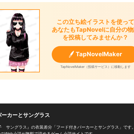
この立ち絵イラストを使っ
あなたもTapNovelに自分の
を投稿してみませんか？
TapNovelMaker
TapNovelMaker（投稿サービス）に移動します
きパーカーとサングラス
子 サングラス』の衣装差分「フード付きパーカーとサングラス」です
付きのWeb小説が無料で読めるゲーム小説サイトです。