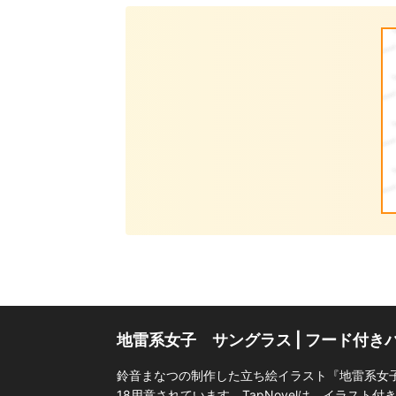
地雷系女子 サングラス | フード付
鈴音まなつの制作した立ち絵イラスト『地雷系女
18用意されています。TapNovelは、イラスト