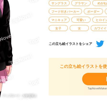
サングラス
グラサン
めがね
フード付きパーカー
ボーダー
マニキュア
可愛い
ヒロイ
女子
女
カワイイ
この立ち絵イラストをシェア
この立ち絵イラストを使
TapNovelM
・アップロード・AI学習禁止