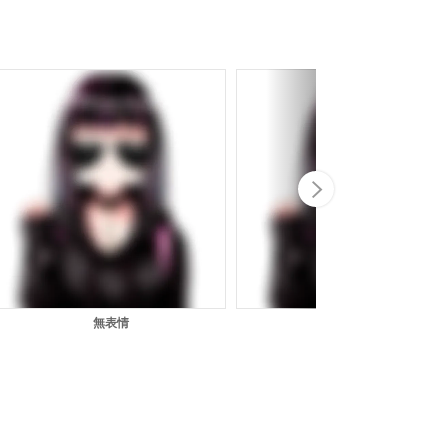
Next
無表情
ニヤリ１