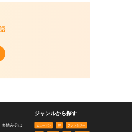
て
物語
ジャンルから探す
。表情差分は
ヒューマン
SF
ファンタジー