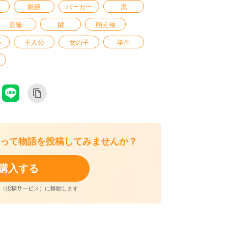
眼鏡
パーカー
黒
首輪
鍵
萌え袖
ン
主人公
女の子
学生
って
物語を投稿してみませんか？
購入する
aker（投稿サービス）に移動します