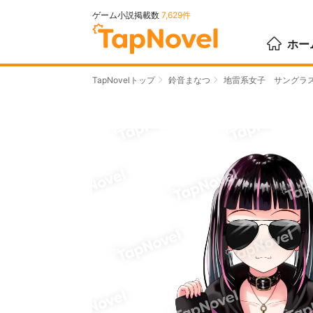
ゲーム小説掲載数
7,629件
ホー
TapNovelトップ
鈴音まなつ
地雷系女子 サングラ