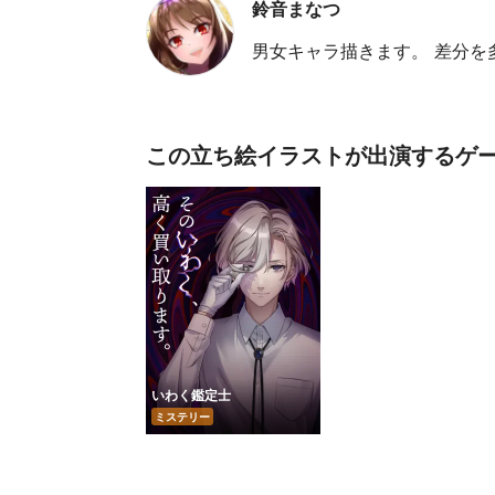
鈴音まなつ
男女キャラ描きます。 差分を
この立ち絵イラストが出演するゲ
いわく鑑定士
ミステリー