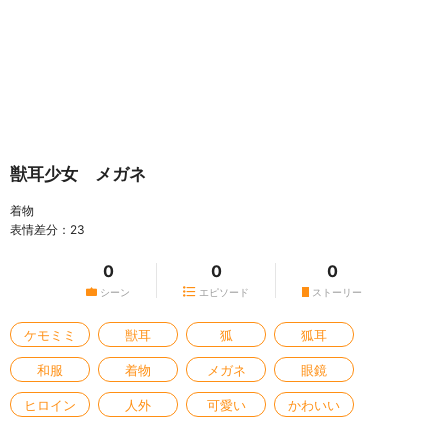
獣耳少女 メガネ
着物
表情差分：23
0
0
0
シーン
エピソード
ストーリー
ケモミミ
獣耳
狐
狐耳
和服
着物
メガネ
眼鏡
ヒロイン
人外
可愛い
かわいい