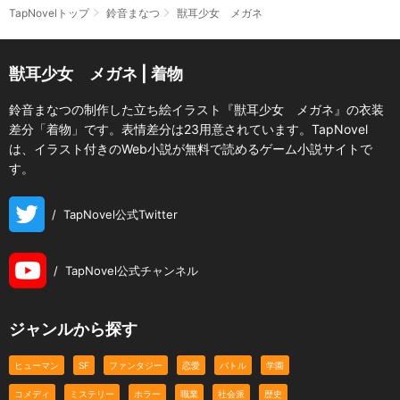
TapNovelトップ
鈴音まなつ
獣耳少女 メガネ
獣耳少女 メガネ | 着物
鈴音まなつの制作した立ち絵イラスト『獣耳少女 メガネ』の衣装
差分「着物」です。表情差分は23用意されています。TapNovel
は、イラスト付きのWeb小説が無料で読めるゲーム小説サイトで
す。
/
TapNovel公式Twitter
/
TapNovel公式チャンネル
ジャンルから探す
ヒューマン
SF
ファンタジー
恋愛
バトル
学園
コメディ
ミステリー
ホラー
職業
社会派
歴史