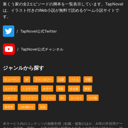
巣くう家の全2エピソードの脚本を一覧表示しています。TapNovel
は、イラスト付きのWeb小説が無料で読めるゲーム小説サイトで
す。
/
TapNovel公式Twitter
/
TapNovel公式チャンネル
ジャンルから探す
ヒューマン
SF
ファンタジー
恋愛
バトル
学園
コメディ
ミステリー
ホラー
職業
社会派
歴史
スポーツ
ファミリー
アニマル
BL
エッセイ
その他
異世界
入れ替わり
百合
本サービス内のコンテンツの無断利用（転載・複製のほか、AI等の学習用デー