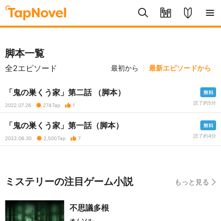
脚本一覧
全2エピソード
最初から
最新エピソードから
「鬼の巣くう家」第二話 （脚本）
読了約5分
2022.07.26
274
Tap
1
「鬼の巣くう家」第一話（脚本）
読了約4分
2022.06.30
2,500
Tap
7
ミステリーの注目ゲーム小説
もっと見る
不思議多根
オムソル