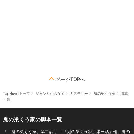
ページTOPへ
TapNovelトップ
ジャンルから探す
ミステリー
鬼の巣くう家
脚本
一覧
鬼の巣くう家の脚本一覧
「「鬼の巣くう家」第二話 」「「鬼の巣くう家」第一話」他、鬼の